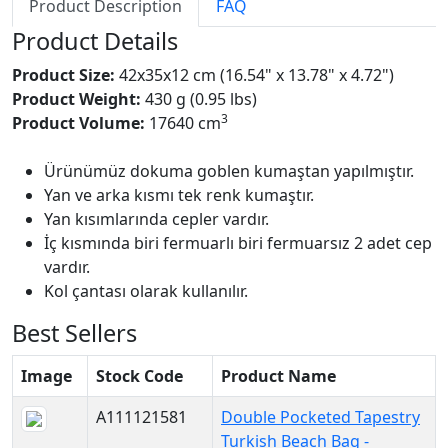
Product Description
FAQ
Product Details
Product Size:
42x35x12 cm (16.54" x 13.78" x 4.72")
Product Weight:
430 g (0.95 lbs)
3
Product Volume:
17640 cm
Ürünümüz dokuma goblen kumaştan yapılmıştır.
Yan ve arka kısmı tek renk kumaştır.
Yan kısımlarında cepler vardır.
İç kısmında biri fermuarlı biri fermuarsız 2 adet cep
vardır.
Kol çantası olarak kullanılır.
Best Sellers
Image
Stock Code
Product Name
A111121581
Double Pocketed Tapestry
Turkish Beach Bag -