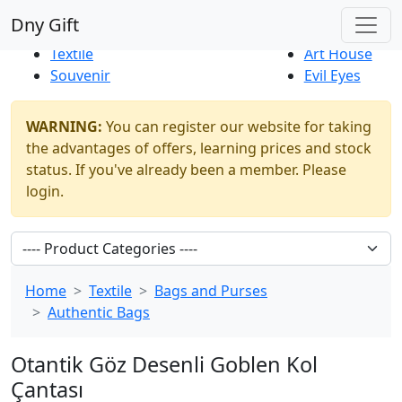
Best Sellers
|
New Products
Dny Gift
Thrift Shop
Natural
Textile
Art House
Souvenir
Evil Eyes
WARNING:
You can register our website for taking
the advantages of offers, learning prices and stock
status. If you've already been a member. Please
login.
Home
Textile
Bags and Purses
Authentic Bags
Otantik Göz Desenli Goblen Kol
Çantası