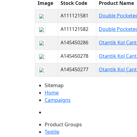
Image
Stock Code
Product Name
A111121581
Double Pocketed
A111121582
Double Pocketed
A145450286
Otantik Kol Çant
A145450278
Otantik Kol Çant
A145450277
Otantik Kol Çant
Sitemap
Home
Campaigns
Product Groups
Textile