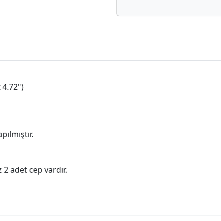
 4.72")
ılmıştır.
z 2 adet cep vardır.