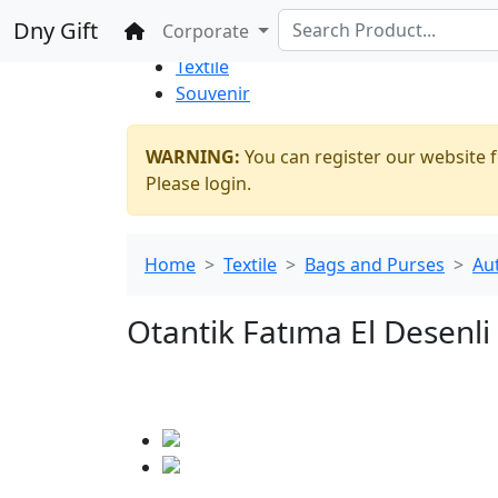
%100 Secure
Wholesale
Shopping
Dny Gift
Home
Corporate
Thrift Shop
Textile
Souvenir
WARNING:
You can register our website f
Please login.
Home
Textile
Bags and Purses
Au
Otantik Fatıma El Desenli