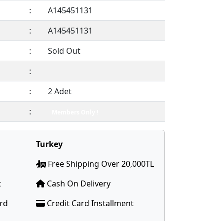
:
A145451131
:
A145451131
:
Sold Out
:
:
2 Adet
:
Members Only !
Turkey
Free Shipping Over 20,000TL
t
Cash On Delivery
ard
Credit Card Installment