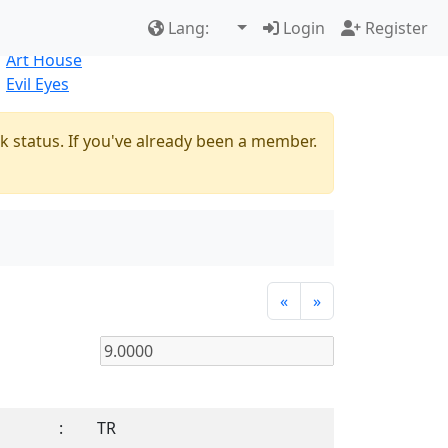
Best Sellers
|
New Products
Lang:
Login
Register
Natural
Art House
Evil Eyes
k status. If you've already been a member.
«
»
:
TR