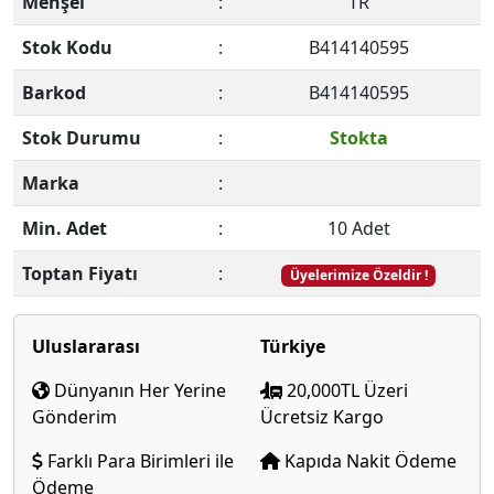
Menşei
:
TR
Stok Kodu
:
B414140595
Barkod
:
B414140595
Stok Durumu
:
Stokta
Marka
:
Min. Adet
:
10 Adet
Toptan Fiyatı
:
Üyelerimize Özeldir !
Uluslararası
Türkiye
Dünyanın Her Yerine
20,000TL Üzeri
Gönderim
Ücretsiz Kargo
Farklı Para Birimleri ile
Kapıda Nakit Ödeme
Ödeme