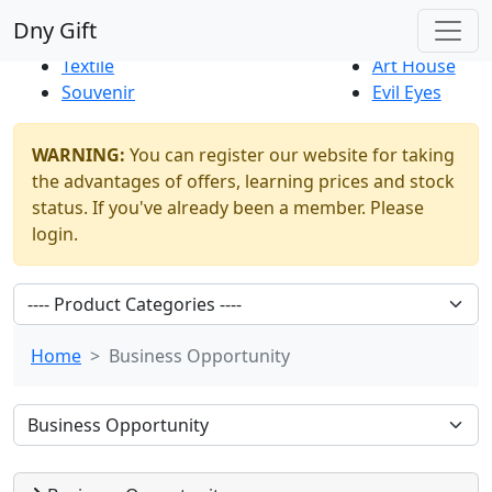
Best Sellers
|
New Products
Dny Gift
Thrift Shop
Natural
Textile
Art House
Souvenir
Evil Eyes
WARNING:
You can register our website for taking
the advantages of offers, learning prices and stock
status. If you've already been a member. Please
login.
Home
Business Opportunity